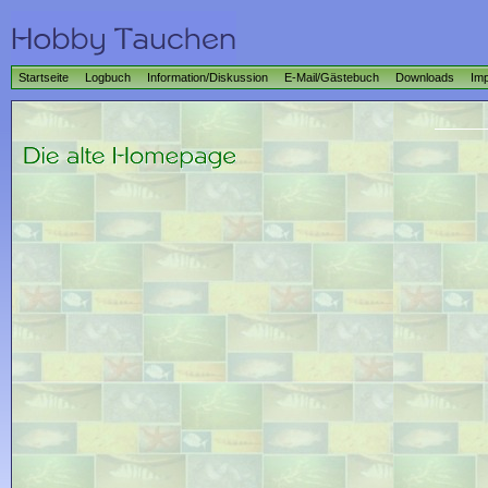
Startseite
Logbuch
Information/Diskussion
E-Mail/Gästebuch
Downloads
Im