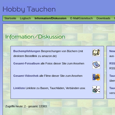
Startseite
Logbuch
Information/Diskussion
E-Mail/Gästebuch
Downloads
Buchempfehlungen
Besprechungen von Büchern (mit
New
direktem Bestelllink zu amazon.de)
aus 
Gesamt-Fotoalbum
alle Fotos dieser Site zum Ansehen
RSS
RSS
Gesamt-Videothek
alle Filme dieser Site zum Ansehen
Tau
über
Linkliste
Linkliste zu Basen, Tauchläden, Verbänden usw.
Tau
vers
Zugriffe heute: 2 - gesamt: 13363.